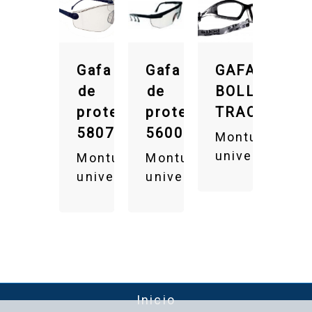
Gafa
Gafa
GAFA
de
de
BOLLÉ
protección
protección
TRACKER
58070
56000
Montura
universal
Montura
Montura
universal
universal
Inicio