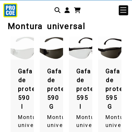
Identifícate
Montura universal
Gafa
Gafa
Gafa
Gafa
de
de
de
de
protección
protección
protección
protecc
590
590
595
595
I
G
I
G
Montura
Montura
Montura
Montura
universal
universal
universal
universa