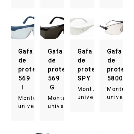
Gafa
Gafa
Gafa
Gafa
de
de
de
de
protección
protección
protección
protecc
569
569
SPY
58000
I
G
Montura
Montura
universal
universa
Montura
Montura
universal
universal