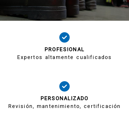
Equipos de protección i
Equipos de protección i
PROFESIONAL
Expertos altamente cualificados
PERSONALIZADO
Revisión, mantenimiento, certificación