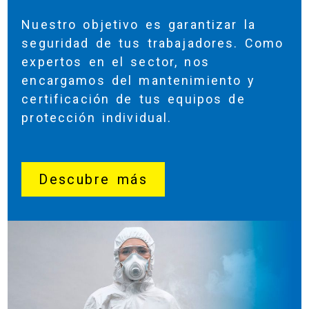
Nuestro objetivo es garantizar la
seguridad de tus trabajadores. Como
expertos en el sector, nos
encargamos del mantenimiento y
certificación de tus equipos de
protección individual.
Descubre más