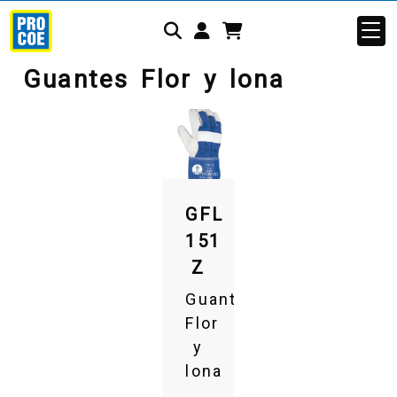
Identifícate
Guantes Flor y lona
GFL
151
Z
Guantes
Flor
y
lona