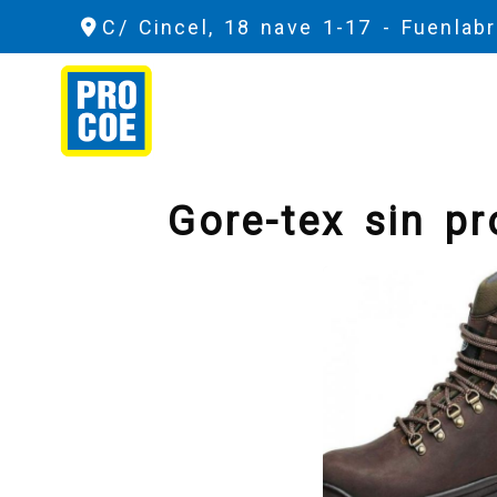
C/ Cincel, 18 nave 1-17 -
Fuenlab
Gore-tex sin pr