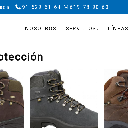
rada
91 529 61 64
619 78 90 60
NOSOTROS
SERVICIOS
LÍNEAS
otección