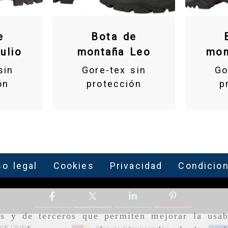
e
Bota de
ulio
montaña Leo
mon
sin
Gore-tex sin
Go
ón
protección
p
so legal
Cookies
Privacidad
Condicio
as y de terceros que permiten mejorar la usab