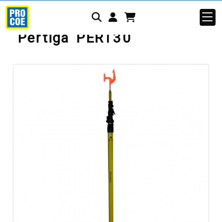
Identifícate
Pértiga PERT30