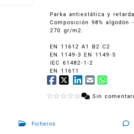
L
Parka antiestática y retar
Composición 98% algodón -
270 gr/m2.
M
EN 11612 A1 B2 C2
EN 1149-3 EN 1149-5
S
IEC 61482-1-2
EN 11611
XL
Sin comentar
XXL
Ficheros