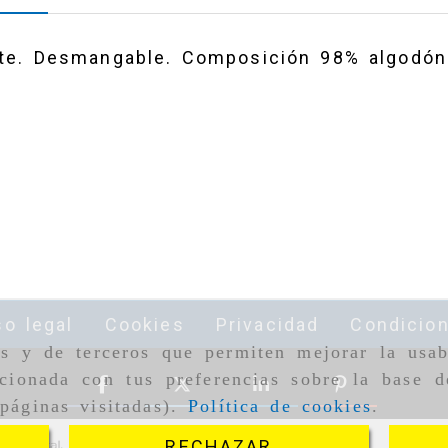
3XL
ante. Desmangable. Composición 98% algodón
so legal
Cookies
Privacidad
Condicio
as y de terceros que permiten mejorar la usab
cionada con tus preferencias sobre la base d
páginas visitadas).
Política de cookies
.
RECHAZAR