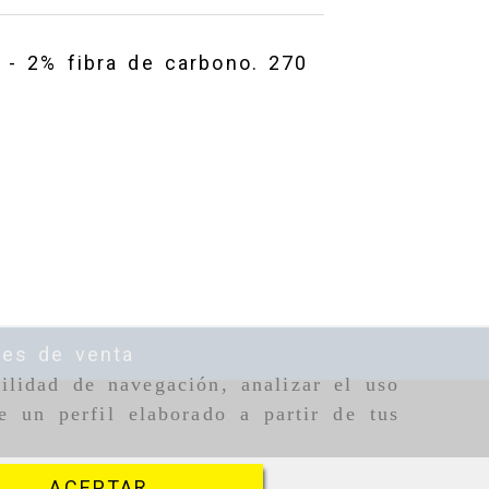
 - 2% fibra de carbono. 270
nes de venta
ilidad de navegación, analizar el uso
e un perfil elaborado a partir de tus
ACEPTAR