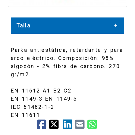
Talla
L
Parka antiestática, retardante y para
arco eléctrico. Composición: 98%
algodón - 2% fibra de carbono. 270
gr/m2.
M
EN 11612 A1 B2 C2
EN 1149-3 EN 1149-5
S
IEC 61482-1-2
EN 11611
XL