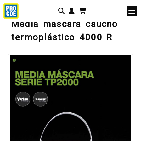
Identifícate
Media máscara caucho
termoplástico 4000 R