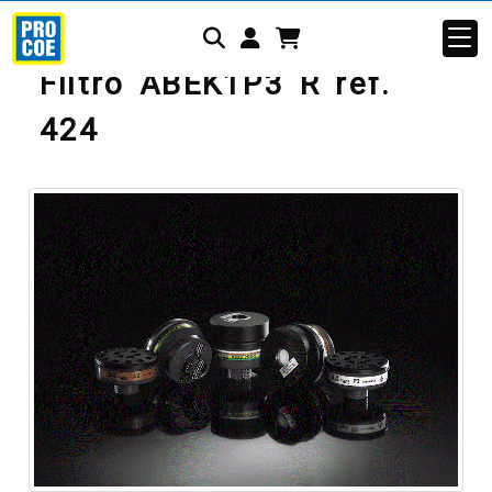
Identifícate
Filtro ABEK1P3 R ref.
424