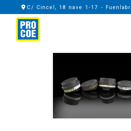
C/ Cincel, 18 nave 1-17 -
Fuenlab