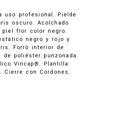
a uso profesional. Pielde
gris oscuro. Acolchado
 piel flor color negro.
estático negro y rojo y
ris. Forro interior de
or de poliéster punzonada.
ico Vincap®. Plantilla
a. Cierre con Cordones.