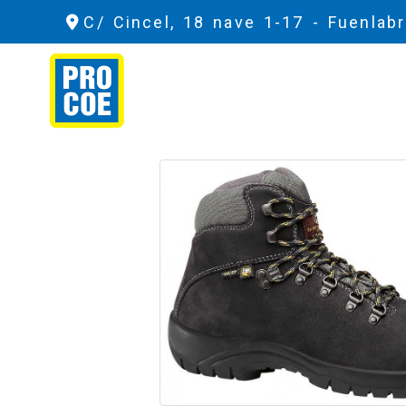
C/ Cincel, 18 nave 1-17 -
Fuenlab