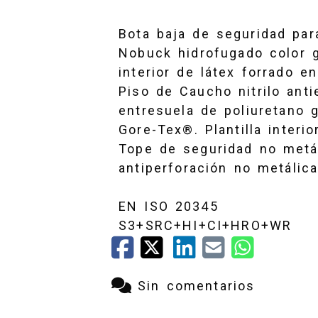
35
Bota baja de seguridad par
Nobuck hidrofugado color 
interior de látex forrado en
36
Piso de Caucho nitrilo anti
entresuela de poliuretano g
Gore-Tex®. Plantilla interi
37
Tope de seguridad no metál
antiperforación no metálic
EN ISO 20345
38
S3+SRC+HI+CI+HRO+WR
Sin comentarios
39