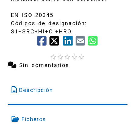
EN ISO 20345
Códigos de designación:
46
S1+SRC+HI+CI+HRO
39
Sin comentarios
41
Descripción
43
Ficheros