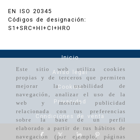
EN ISO 20345
Códigos de designación:
S1+SRC+HI+CI+HRO
Inicio
Este sitio web utiliza cookies
Aviso legal
propias y de terceros que permiten
mejorar la usabilidad de
Cookies
navegación, analizar el uso de la
Privacidad
web y mostrar publicidad
relacionada con tus preferencias
Condiciones de venta
sobre la base de un perfil
elaborado a partir de tus hábitos de
navegación (por ejemplo, páginas