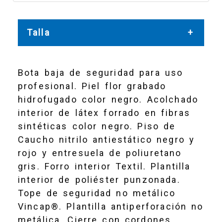
Talla
38
Bota baja de seguridad para uso
profesional. Piel flor grabado
hidrofugado color negro. Acolchado
interior de látex forrado en fibras
40
sintéticas color negro. Piso de
Caucho nitrilo antiestático negro y
rojo y entresuela de poliuretano
42
gris. Forro interior Textil. Plantilla
interior de poliéster punzonada.
Tope de seguridad no metálico
Vincap®. Plantilla antiperforación no
44
metálica. Cierre con cordones.