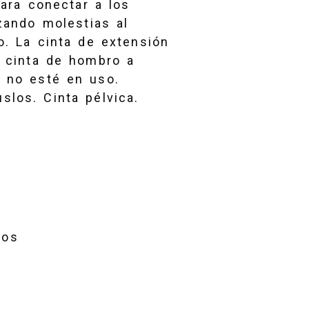
para conectar a los
zando molestias al
o. La cinta de extensión
a cinta de hombro a
o no esté en uso.
los. Cinta pélvica.
ios