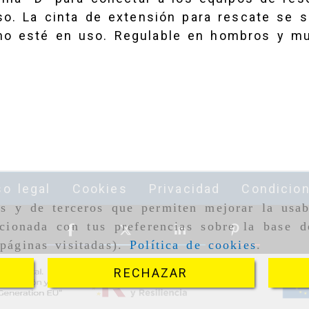
so. La cinta de extensión para rescate se s
no esté en uso. Regulable en hombros y mus
so legal
Cookies
Privacidad
Condicio
as y de terceros que permiten mejorar la usab
cionada con tus preferencias sobre la base d
páginas visitadas).
Política de cookies
.
RECHAZAR