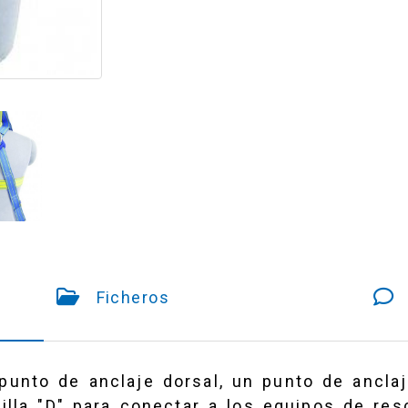
Ficheros
unto de anclaje dorsal, un punto de anclaj
illa "D" para conectar a los equipos de re