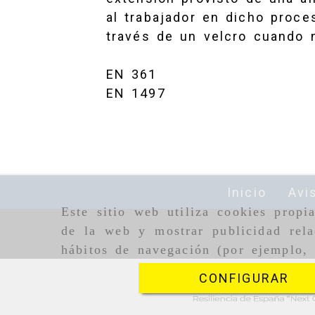
al trabajador en dicho proce
través de un velcro cuando 
EN 361
EN 1497
Inicio
Avi
Este sitio web utiliza cookies propi
de la web y mostrar publicidad rela
hábitos de navegación (por ejemplo, 
CONFIGURAR