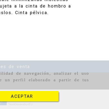
ujeta a la cinta de hombro a
los. Cinta pélvica.
nes de venta
ilidad de navegación, analizar el uso
e un perfil elaborado a partir de tus
ACEPTAR