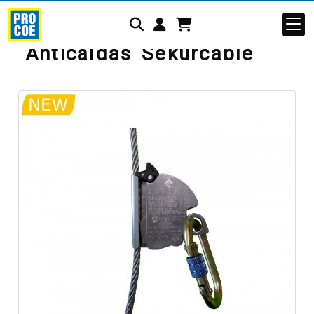
Identifícate
Anticaídas Sekurcable